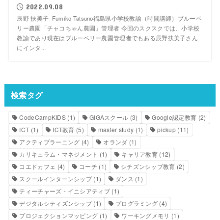
2022.09.08
辰野 扶美子 Fumiko Tatsuno福島県小学校教諭（時間講師）ブルーベ
リー農園「チャコちゃん農園」管理者 今回のスクスクでは、小学校
教諭であり現在はブルーベリー農園管理者でもある辰野扶美子さん
にインタ...
検索タグ
CodeCampKIDS
(1)
GIGAスクール
(3)
Google認定教育
(2)
ICT
(1)
ICT教育
(5)
master study
(1)
pickup
(11)
アクティブラーニング
(4)
オランダ
(1)
カリキュラム・マネジメント
(1)
キャリア教育
(12)
コエドカフェ
(4)
コーチ
(1)
シチズンシップ教育
(2)
スクールインターンシップ
(1)
ダンス
(1)
ティーチャーズ・イニシアティブ
(1)
デジタルシティズンシップ
(1)
プログラミング
(4)
プロジェクションマッピング
(1)
ワーキングメモリ
(1)