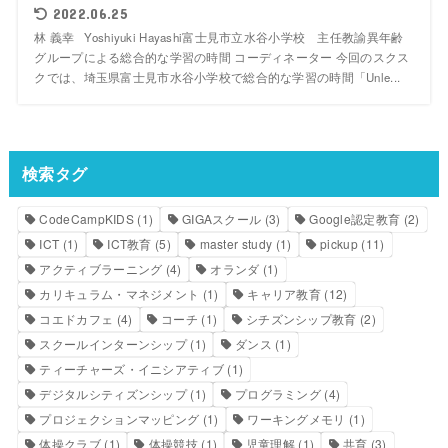
2022.06.25
林 義幸 Yoshiyuki Hayashi富士見市立水谷小学校 主任教諭異年齢
グループによる総合的な学習の時間 コーディネーター 今回のスクス
クでは、埼玉県富士見市水谷小学校で総合的な学習の時間「Unle...
検索タグ
CodeCampKIDS
(1)
GIGAスクール
(3)
Google認定教育
(2)
ICT
(1)
ICT教育
(5)
master study
(1)
pickup
(11)
アクティブラーニング
(4)
オランダ
(1)
カリキュラム・マネジメント
(1)
キャリア教育
(12)
コエドカフェ
(4)
コーチ
(1)
シチズンシップ教育
(2)
スクールインターンシップ
(1)
ダンス
(1)
ティーチャーズ・イニシアティブ
(1)
デジタルシティズンシップ
(1)
プログラミング
(4)
プロジェクションマッピング
(1)
ワーキングメモリ
(1)
体操クラブ
(1)
体操競技
(1)
児童理解
(1)
共育
(3)