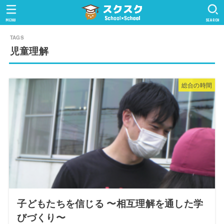
MENU
SEARCH
児童理解
総合の時間
子どもたちを信じる 〜相互理解を通した学
びづくり〜