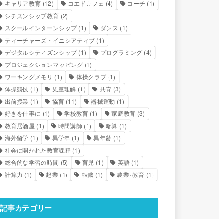
キャリア教育
(12)
コエドカフェ
(4)
コーチ
(1)
シチズンシップ教育
(2)
スクールインターンシップ
(1)
ダンス
(1)
ティーチャーズ・イニシアティブ
(1)
デジタルシティズンシップ
(1)
プログラミング
(4)
プロジェクションマッピング
(1)
ワーキングメモリ
(1)
体操クラブ
(1)
体操競技
(1)
児童理解
(1)
共育
(3)
出前授業
(1)
協育
(11)
器械運動
(1)
好きを仕事に
(1)
学校教育
(1)
家庭教育
(3)
教育居酒屋
(1)
時間講師
(1)
暗算
(1)
海外留学
(1)
異学年
(1)
異年齢
(1)
社会に開かれた教育課程
(1)
総合的な学習の時間
(5)
育児
(1)
英語
(1)
計算力
(1)
起業
(1)
転職
(1)
農業×教育
(1)
記事カテゴリー