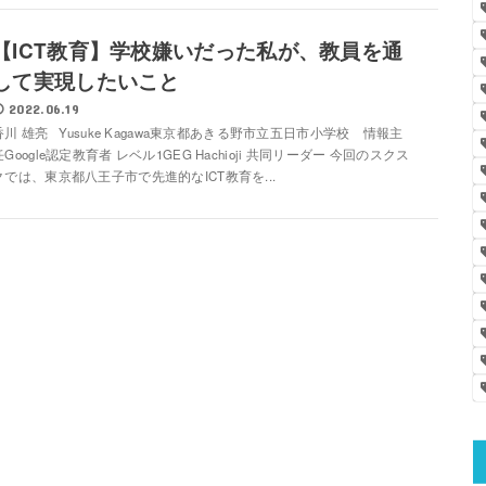
【ICT教育】学校嫌いだった私が、教員を通
して実現したいこと
2022.06.19
香川 雄亮 Yusuke Kagawa東京都あきる野市立五日市小学校 情報主
任Google認定教育者 レベル1GEG Hachioji 共同リーダー 今回のスクス
クでは、東京都八王子市で先進的なICT教育を...