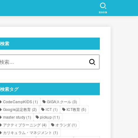
SEARCH
検索
検
索:
検索タグ
CodeCampKIDS
(1)
GIGAスクール
(3)
Google認定教育
(2)
ICT
(1)
ICT教育
(5)
master study
(1)
pickup
(11)
アクティブラーニング
(4)
オランダ
(1)
カリキュラム・マネジメント
(1)