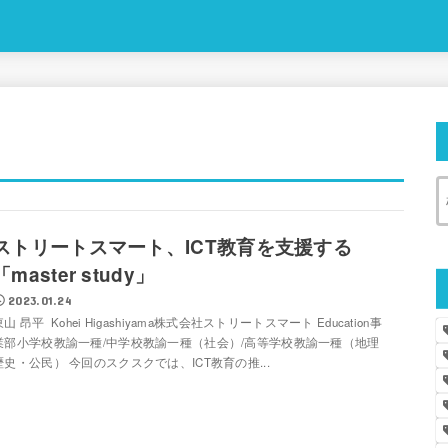
ストリートスマート、ICT教育を支援する
「master study」
2023.01.24
東山 昂平 Kohei Higashiyama株式会社ストリートスマート Education事
業部小学校教諭一種/中学校教諭一種（社会）/高等学校教諭一種（地理
歴史・公民） 今回のスクスクでは、ICT教育の推...