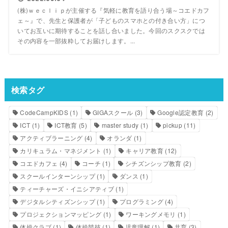
(株)ｗｅｃｌｉｐが主催する『気軽に教育を語り合う場～コエドカフ
ェ～』で、先生と保護者が「子どものスマホとの付き合い方」につ
いてお互いに期待することを話し合いました。今回のスクスクでは
その内容を一部抜粋してお届けします。...
検索タグ
CodeCampKIDS
(1)
GIGAスクール
(3)
Google認定教育
(2)
ICT
(1)
ICT教育
(5)
master study
(1)
pickup
(11)
アクティブラーニング
(4)
オランダ
(1)
カリキュラム・マネジメント
(1)
キャリア教育
(12)
コエドカフェ
(4)
コーチ
(1)
シチズンシップ教育
(2)
スクールインターンシップ
(1)
ダンス
(1)
ティーチャーズ・イニシアティブ
(1)
デジタルシティズンシップ
(1)
プログラミング
(4)
プロジェクションマッピング
(1)
ワーキングメモリ
(1)
体操クラブ
(1)
体操競技
(1)
児童理解
(1)
共育
(3)