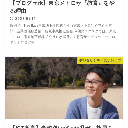
【プログラボ】東京メトロが『教育』をや
る理由
2022.06.19
板羽 亮 Ryo Itaba東京地下鉄株式会社（東京メトロ）経営企画本
部 企業価値創造部 新規事業推進担当 今回のスクスクでは、東京
メトロ（東京地下鉄株式会社）が運営する教育サービスの１つ「ロ
ボットプログラ...
デジタルシティズンシップ
【ICT教育】学校嫌いだった私が、教員を