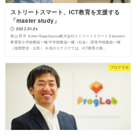
ストリートスマート、ICT教育を支援する
「master study」
2023.01.24
東山 昂平 Kohei Higashiyama株式会社ストリートスマート Education
事業部小学校教諭一種/中学校教諭一種（社会）/高等学校教諭一種
（地理歴史・公民） 今回のスクスクでは、ICT教育の推...
プログラボ