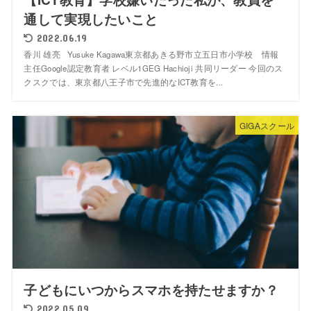
通して実現したいこと
2022.06.19
香川 雄亮 Yusuke Kagawa東京都あきる野市立五日市小学校 情報
主任Google認定教育者 レベル1GEG Hachioji 共同リーダー 今回のス
クスクでは、東京都八王子市で先進的なICT教育を...
GIGAスクール
子どもにいつからスマホを持たせますか？
2022.05.09