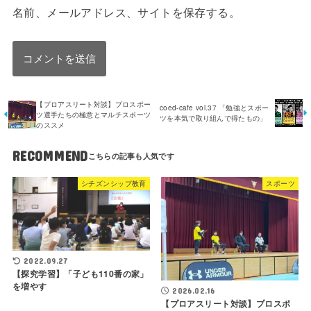
名前、メールアドレス、サイトを保存する。
【プロアスリート対談】プロスポー
coed-cafe vol.37 「勉強とスポー
ツ選手たちの極意とマルチスポーツ
ツを本気で取り組んで得たもの」
のススメ
RECOMMEND
シチズンシップ教育
スポーツ
2022.09.27
【探究学習】「子ども110番の家」
を増やす
2026.02.16
【プロアスリート対談】プロスポ