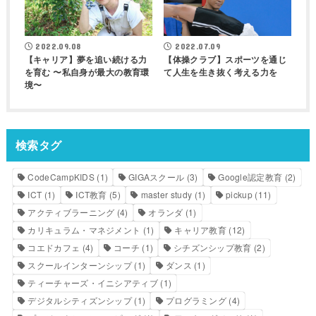
2022.09.08
2022.07.09
【キャリア】夢を追い続ける力
【体操クラブ】スポーツを通じ
を育む 〜私自身が最大の教育環
て人生を生き抜く考える力を
境〜
検索タグ
CodeCampKIDS
(1)
GIGAスクール
(3)
Google認定教育
(2)
ICT
(1)
ICT教育
(5)
master study
(1)
pickup
(11)
アクティブラーニング
(4)
オランダ
(1)
カリキュラム・マネジメント
(1)
キャリア教育
(12)
コエドカフェ
(4)
コーチ
(1)
シチズンシップ教育
(2)
スクールインターンシップ
(1)
ダンス
(1)
ティーチャーズ・イニシアティブ
(1)
デジタルシティズンシップ
(1)
プログラミング
(4)