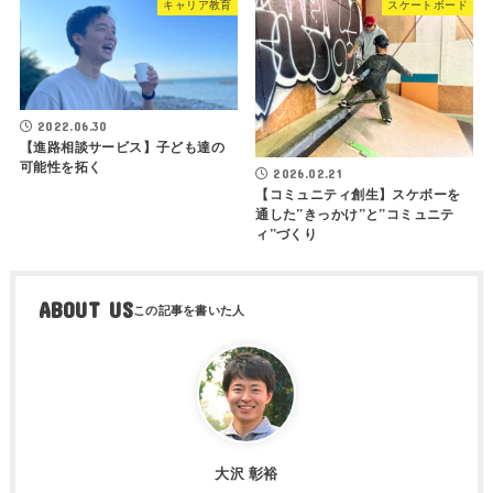
キャリア教育
スケートボード
2022.06.30
【進路相談サービス】子ども達の
可能性を拓く
2026.02.21
【コミュニティ創生】スケボーを
通した”きっかけ”と”コミュニテ
ィ”づくり
ABOUT US
大沢 彰裕