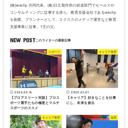
(株)weclip 共同代表。(株)日立製作所の鉄道部門でセールスや
コンサルティングに従事する傍ら、教育支援会社であるweclip
を創業。プランナーとして、スクスクのメディア運営など教育
支援事業に従事。1児の父。
NEW POST
スポーツ
キャリア教育
2026.02.16
2025.03.01
【プロアスリート対談】プロス
【キャリア】好きなことを仕事
ポーツ選手たちの極意とマルチ
にし、未来を創る
スポーツのススメ
キャリア教育
協育