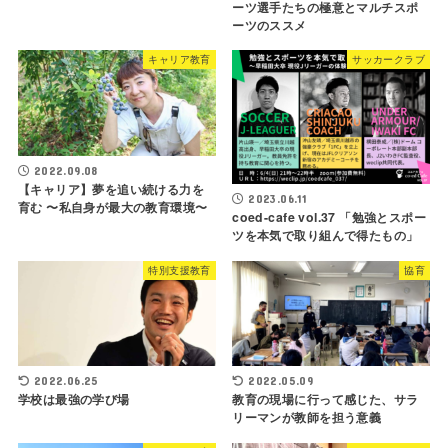
ーツ選手たちの極意とマルチスポ
ーツのススメ
キャリア教育
サッカークラブ
2022.09.08
【キャリア】夢を追い続ける力を
2023.06.11
育む 〜私自身が最大の教育環境〜
coed-cafe vol.37 「勉強とスポー
ツを本気で取り組んで得たもの」
特別支援教育
協育
2022.06.25
2022.05.09
学校は最強の学び場
教育の現場に行って感じた、サラ
リーマンが教師を担う意義