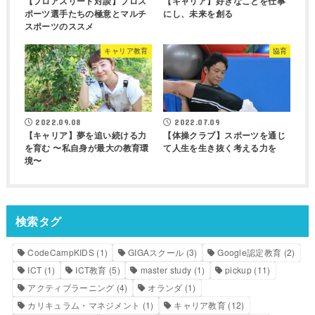
【プロアスリート対談】プロス
【キャリア】好きなことを仕事
ポーツ選手たちの極意とマルチ
にし、未来を創る
スポーツのススメ
キャリア教育
協育
2022.07.09
2022.09.08
【体操クラブ】スポーツを通じ
【キャリア】夢を追い続ける力
て人生を生き抜く考える力を
を育む 〜私自身が最大の教育環
境〜
検索タグ
CodeCampKIDS
(1)
GIGAスクール
(3)
Google認定教育
(2)
ICT
(1)
ICT教育
(5)
master study
(1)
pickup
(11)
アクティブラーニング
(4)
オランダ
(1)
カリキュラム・マネジメント
(1)
キャリア教育
(12)