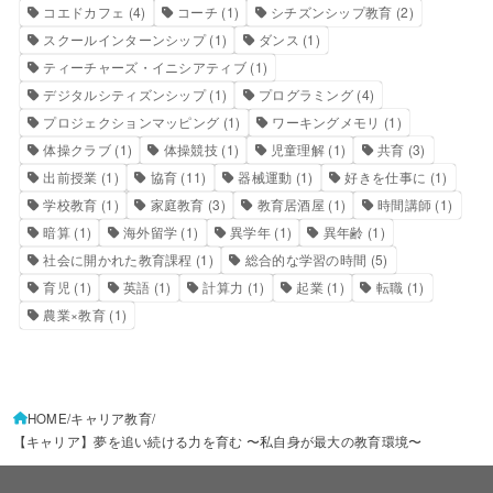
コエドカフェ
(4)
コーチ
(1)
シチズンシップ教育
(2)
スクールインターンシップ
(1)
ダンス
(1)
ティーチャーズ・イニシアティブ
(1)
デジタルシティズンシップ
(1)
プログラミング
(4)
プロジェクションマッピング
(1)
ワーキングメモリ
(1)
体操クラブ
(1)
体操競技
(1)
児童理解
(1)
共育
(3)
出前授業
(1)
協育
(11)
器械運動
(1)
好きを仕事に
(1)
学校教育
(1)
家庭教育
(3)
教育居酒屋
(1)
時間講師
(1)
暗算
(1)
海外留学
(1)
異学年
(1)
異年齢
(1)
社会に開かれた教育課程
(1)
総合的な学習の時間
(5)
育児
(1)
英語
(1)
計算力
(1)
起業
(1)
転職
(1)
農業×教育
(1)
HOME
キャリア教育
【キャリア】夢を追い続ける力を育む 〜私自身が最大の教育環境〜