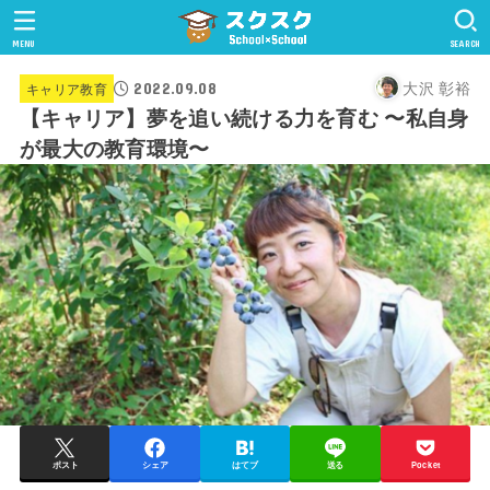
MENU
SEARCH
大沢 彰裕
2022.09.08
キャリア教育
【キャリア】夢を追い続ける力を育む 〜私自身
が最大の教育環境〜
ポスト
シェア
はてブ
送る
Pocket