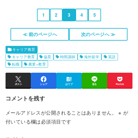
1
2
3
4
5
≪ 前のページへ
次のページへ ≫
キャリア教育
キャリア教育
協育
時間講師
海外留学
英語
転職
農業×教育
ポスト
シェア
はてブ
送る
Pocket
コメントを残す
メールアドレスが公開されることはありません。
※
が
付いている欄は必須項目です