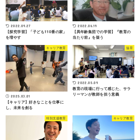
2022.09.27
2022.06.19
【探究学習】「子ども110番の家」
【異年齢集団での学習】『教育の
を増やす
当たり前』を疑う
キャリア教育
協育
2022.05.09
教育の現場に行って感じた、サラ
リーマンが教師を担う意義
2025.03.01
【キャリア】好きなことを仕事に
し、未来を創る
特別支援教育
キャリア教育